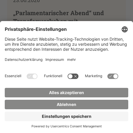
23.06.2026
„Parlamentarischer Abend“ und
Transferworkshop mit
Beratungsteams
Weiterlesen
23.06.2026
Internationales Seminar zum
Bodenerosionsschutz am Institut
ZIRKON
Weiterlesen