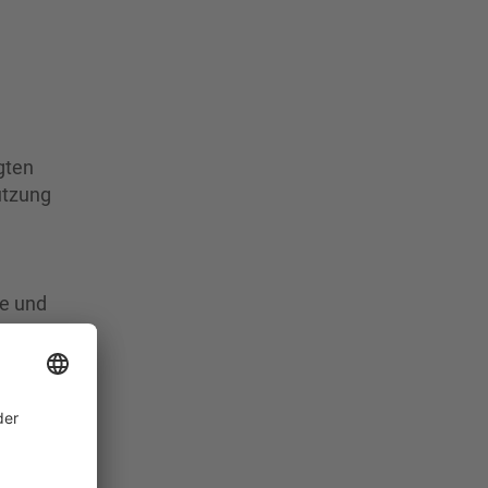
gten
ützung
re und