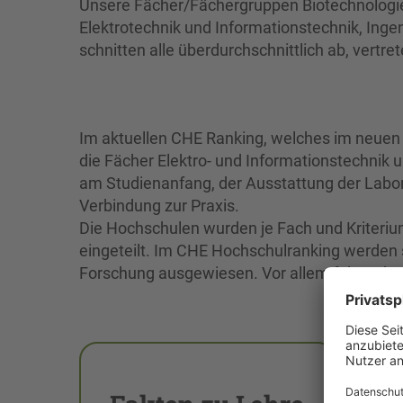
Unsere Fächer/Fächergruppen Biotechnolog
Elektrotechnik und Informationstechnik, In
schnitten alle überdurchschnittlich ab, vertr
Im aktuellen CHE Ranking, welches im neuen 
die Fächer Elektro- und Informationstechnik 
am Studienanfang, der Ausstattung der Labor
Verbindung zur Praxis.
Die Hochschulen wurden je Fach und Kriterium
eingeteilt. Im CHE Hochschulranking werden 
Forschung ausgewiesen. Vor allem folgende In