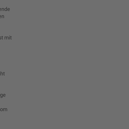
rende
en
t mit
cht
nge
 vom