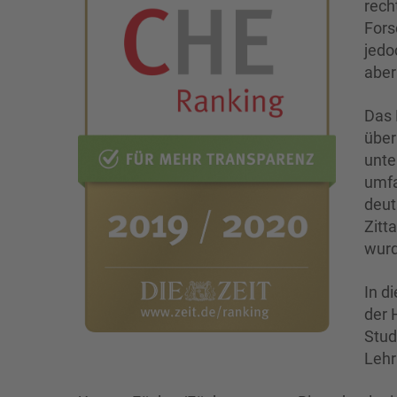
rech
Fors
jedo
aber
Das 
über
unte
umfa
deut
Zitt
wurd
In d
der 
Stud
Lehr