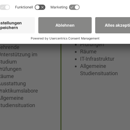
udierendenur
Studierendenu
le
teile duales
Studium
Lehrangebot
etreuung durch
Prüfungen
Lehrende
Räume
nterstützung im
IT-Infrastruktur
Studium
Allgemeine
Prüfungen
Studiensituation
Räume
Ausstattung
raktikumslabore
Allgemeine
tudiensituation