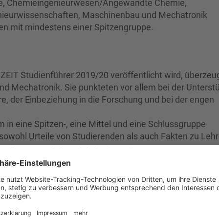
ie, Chemieingenieurwesen/Angewandte Chemie,
genieurwissenschaften, Maschinenbau und Mechatronik
eten mit mindestens einer Spitzengruppe.
ZEIT Studienführer 2019/20 veröffentlicht wird, überzeu
und Mechatronik. Sie punkteten vor allem bei der Unterst
e, der Einbeziehung in die Forschung und bei der engen
 in eine Spitzen-, eine Mittel und eine Schlussgruppe
sowohl Urteile von Studierenden als auch Fakten zu Leh
dikatoren spielten dabei eine Rolle: