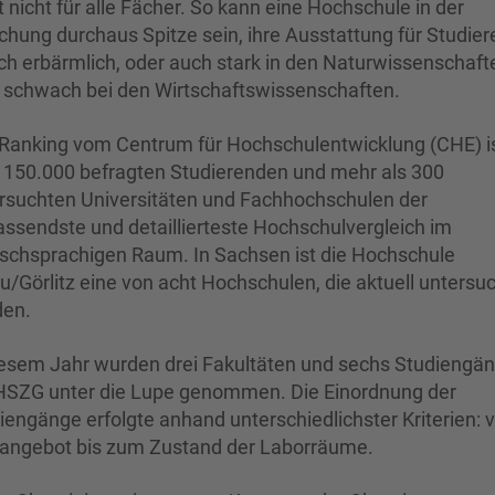
t nicht für alle Fächer. So kann eine Hochschule in der
chung durchaus Spitze sein, ihre Ausstattung für Studie
ch erbärmlich, oder auch stark in den Naturwissenschaft
 schwach bei den Wirtschaftswissenschaften.
Ranking vom Centrum für Hochschulentwicklung (CHE) is
 150.000 befragten Studierenden und mehr als 300
rsuchten Universitäten und Fachhochschulen der
ssendste und detaillierteste Hochschulvergleich im
schsprachigen Raum. In Sachsen ist die Hochschule
au/Görlitz eine von acht Hochschulen, die aktuell untersu
en.
iesem Jahr wurden drei Fakultäten und sechs Studiengä
HSZG unter die Lupe genommen. Die Einordnung der
iengänge erfolgte anhand unterschiedlichster Kriterien:
angebot bis zum Zustand der Laborräume.