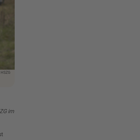
ür HSZG
SZG im
st