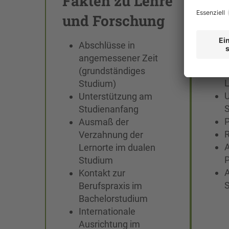
Fakten zu Lehre
St
und Forschung
tei
Abschlüsse in
angemessener Zeit
B
(grundständiges
Studium)
U
Unterstützung am
Studienanfang
Ausmaß der
Verzahnung der
Lernorte im dualen
P
Studium
Kontakt zur
S
Berufspraxis im
Bachelorstudium
Internationale
Ausrichtung im