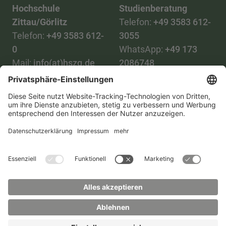
Hochschule
Studienberatung
Zittau/Görlitz
Telefon:
+49 3583 612-
Telefon:
+49 3583 612-
3055
0
WhatsApp:
+49 173
Mail:
info(at)hszg.de
2086748
Mail:
stud.info(at)hszg.de
Alle Studiengänge
Datenschutz
Transparenzgesetz
Kontakt
Lageplan
Impressum
Barrierefreiheit
Presse