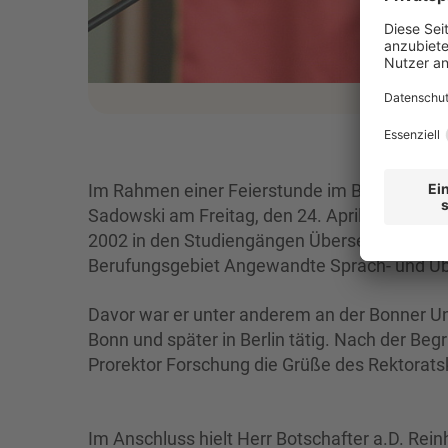
Im Rahmen einer Feierstunde im Bürgersaal 
Sadowski am Freitag, den 24. April 2015, in 
2002 in den Studiengängen Übersetzen bzw. W
Berufungsgebiet Angewandte Sprach- und Üb
Davor war er unter anderem an der Bonner U
Bonn und später in Berlin tätig. Nach der Be
Prorektor Forschung die Grüße des Rektorats
Im Anschluss hielt Herr Botschafter a.D. Reinh