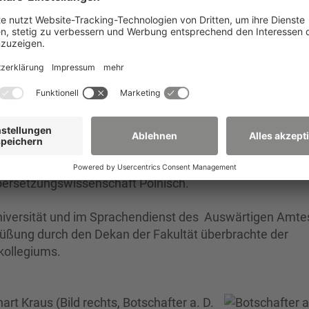
2015-04-28-2-Sa
des Rathauses Zittau, wurde Professor Aleksander-Mare
den Ruhestand verabschiedet. Professor Sadowski wirkte 
irtschaft und Sprachen der Hochschule Zittau/Görlitz 
ersetzungswissenschaft Polnisch.
niversität und im Sprachendienst des Auswärtigen Amtes
grüßung durch den Dekan der Fakultät überbrachte der
kollegiums.
art Kraus (Bild rechts, Botschafter a. D.