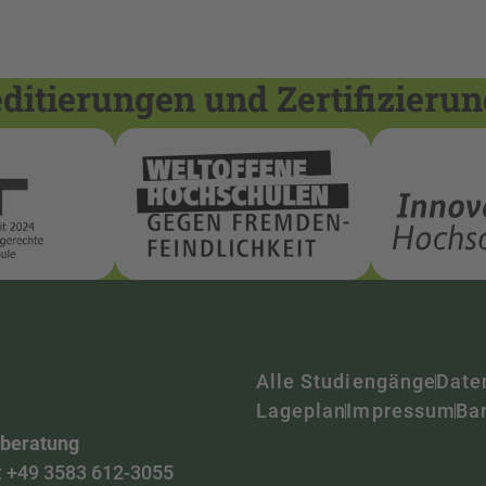
itierungen und Zertifizieru
Alle Studiengänge
Date
Lageplan
Impressum
Bar
nberatung
:
+49 3583 612-3055