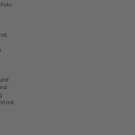
hat.
n
 und
und
g
nd mit