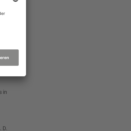
dowski
k
seit
im
 in