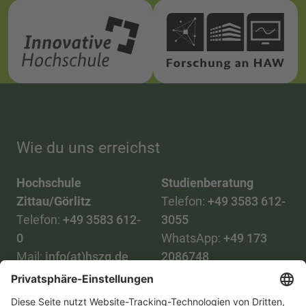
Wie du uns erreichst
Hochschule
Studienberatung
Zittau/Görlitz
Telefon:
+49 3583 612-
Telefon:
+49 3583 612-
3055
0
WhatsApp:
+49 173
Mail:
info(at)hszg.de
2086748
Mail:
stud.info(at)hszg.de