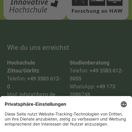
Wie du uns erreichst
Hochschule
Studienberatung
Zittau/Görlitz
Telefon:
+49 3583 612-
Telefon:
+49 3583 612-
3055
0
WhatsApp:
+49 173
Mail:
info(at)hszg.de
2086748
Mail:
stud.info(at)hszg.de