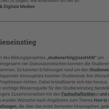
en zu zeigen, wie lebenswert es hier ist.“
 & Digitale Medien
ieneinstieg
 des Bildungsprojektes „
studienerfolg@saxHAW“
am
 insgesamt vier Diskussionstischen konnten die Studier
 kommen. Es konnten Erfahrungen rund um den
Studienei
ntspannter Atmosphäre konnten Studierende ihre Wünsc
rojektteam richten. Dabei kristallisierte sich klar heraus,
 wichtige Wissensquelle für den Studieneinstieg darstell
 engere Zusammenarbeit mit den
Fachschaftsräten
und 
m wurden Wünsche nach Angeboten zum Thema
How to 
altungen
, die über das erste Semester hinausgehen, geä