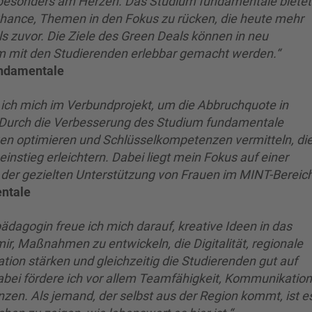
 besonders am Herzen. Das Studium fundamentale bietet
Chance, Themen in den Fokus zu rücken, die heute mehr
s zuvor. Die Ziele des Green Deals können in neu
mit den Studierenden erlebbar gemacht werden.“
undamentale
 ich mich im Verbundprojekt, um die Abbruchquote in
Durch die Verbesserung des Studium fundamentale
en optimieren und Schlüsselkompetenzen vermitteln, di
instieg erleichtern. Dabei liegt mein Fokus auf einer
d der gezielten Unterstützung von Frauen im MINT-Bereich
entale
ädagogin freue ich mich darauf, kreative Ideen in das
mir, Maßnahmen zu entwickeln, die Digitalität, regionale
tion stärken und gleichzeitig die Studierenden gut auf
abei fördere ich vor allem Teamfähigkeit, Kommunikation
zen. Als jemand, der selbst aus der Region kommt, ist e