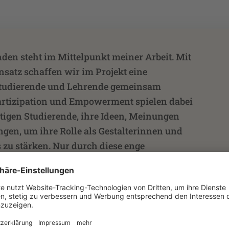
nden steht im Mittelpunkt meiner Arbeit. Mit
satz schaffen wir im Projekt eine
 Studierende und Lehrende gemeinsam
artizipation und Empowerment spielen dabei
utigen Studierende, ihre Ideen, Meinungen
ngen, um ihre Rolle als Gestalterinnen und
 zu stärken. Nur durch diese enge
öhe können wir innovative und passgenaue
n Studienerfolg fördern und die
”
chschule stärken.
rin Bildung und Internationales an der HSZG