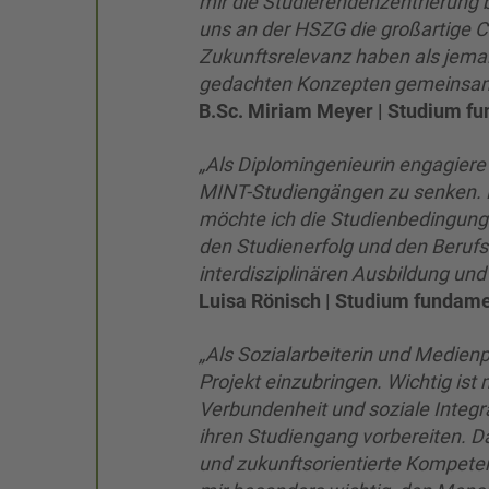
mir die Studierendenzentrierung
uns an der HSZG die großartige 
Zukunftsrelevanz haben als jemal
gedachten Konzepten gemeinsam 
B.Sc. Miriam Meyer | Studium f
„Als Diplomingenieurin engagiere
MINT-Studiengängen zu senken. 
möchte ich die Studienbedingung
den Studienerfolg und den Berufse
interdisziplinären Ausbildung un
Luisa Rönisch | Studium fundam
„Als Sozialarbeiterin und Medienp
Projekt einzubringen. Wichtig ist 
Verbundenheit und soziale Integra
ihren Studiengang vorbereiten. D
und zukunftsorientierte Kompeten