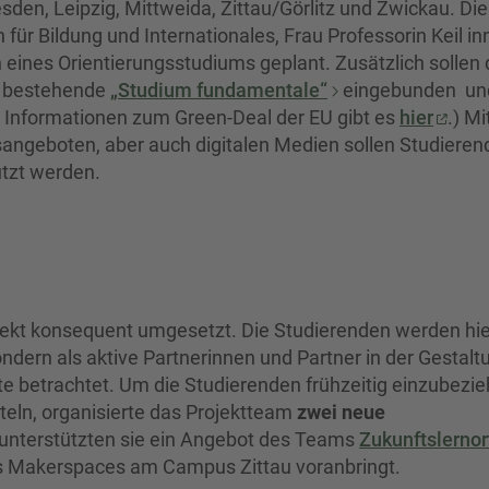
en, Leipzig, Mittweida, Zittau/Görlitz und Zwickau. Die
 für Bildung und Internationales, Frau Professorin Keil inn
 eines Orientierungsstudiums geplant. Zusätzlich sollen 
s bestehende
„Studium fundamentale“
eingebunden un
 Informationen zum Green-Deal der EU gibt es
hier
.) Mi
angeboten, aber auch digitalen Medien sollen Studieren
tzt werden.
jekt konsequent umgesetzt. Die Studierenden werden hie
ndern als aktive Partnerinnen und Partner in der Gestalt
te betrachtet. Um die Studierenden frühzeitig einzubezi
eln, organisierte das Projektteam
zwei neue
nterstützten sie ein Angebot des Teams
Zukunftslernor
es Makerspaces am Campus Zittau voranbringt.