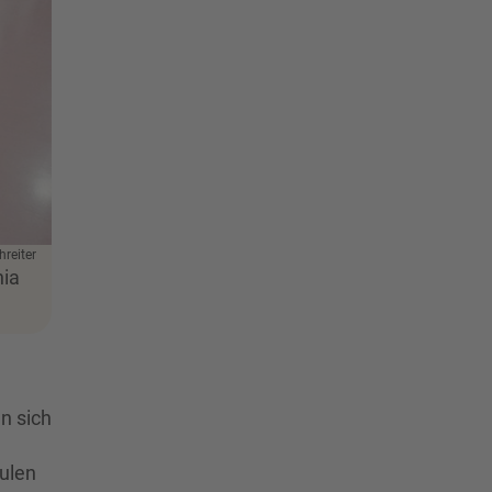
reiter
hia
n sich
hulen