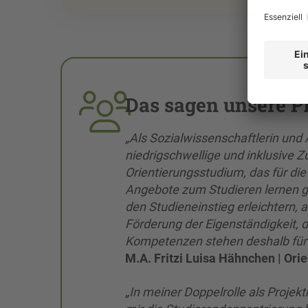
Das sagen unsere Pr
„Als Sozialwissenschaftlerin und
niedrigschwellige und inklusive
Orientierungsstudium, das für die
Angebote zum Studieren lernen g
den Studieneinstieg erleichtern, a
Förderung der Eigenständigkeit, d
Kompetenzen stehen deshalb für
M.A. Fritzi Luisa Hähnchen | Or
„In meiner Doppelrolle als Projek