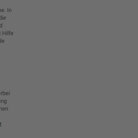
e. In
die
d
t Hilfe
de
rbei
ung
ehen
t