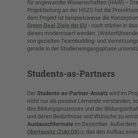
für angewandte Wissenschaften (HAW) – Dresd
Projektleitung an der HSZG hat die Prorektorin
dem Projekt ist beispielsweise die Konzeption
Green-Deal-Ziele der EU
noch stärker in da
dieses modernisiert werden. (Weiterführende
von gezielten Teambuilding- und Vernetzungs
gerade in der Studieneingangsphase unterstü
Students-as-Partners
Der
Students-as-Partner-Ansatz
wird im Pro
nicht nur als passive Lernende verstanden, so
des Bildungsprozesses und der Bildungsinhal
und deren Bedürfnisse und Wünsche zu ermitt
Austauschformate
im Dezember. Außerdem u
Oberlausitz (ZukLOS)
, das den Aufbau ein