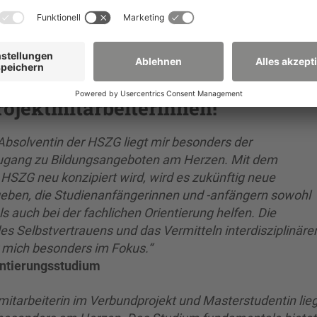
ojektmitarbeiterinnen!
 Absolventin der HSZG liegt mir besonders der
 Zugang zu Bildungsangeboten am Herzen. Mit dem
 HSZG neu konzipiert wird, wird es zukünftig neue
eben, die Studienanfängerinnen und -anfängern sowohl
ls auch bei der fachlichen Orientierung helfen. Die
es Selbstvertrauens und das Vermitteln interdisziplinäre
 mich besonders im Fokus.“
ientierungsstudium
tmitarbeiterin im Verbundprojekt und Masterstudentin lie