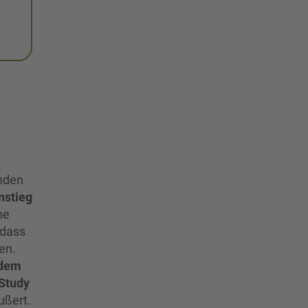
enden
nstieg
he
 dass
en.
dem
Study
ußert.