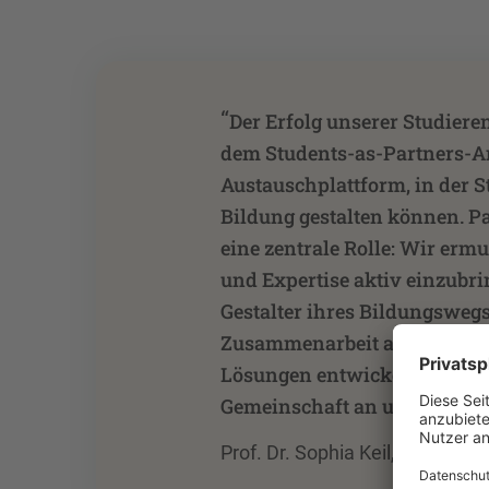
“
Der Erfolg unserer Studiere
dem Students-as-Partners-An
Austauschplattform, in der
Bildung gestalten können. P
eine zentrale Rolle: Wir erm
und Expertise aktiv einzubri
Gestalter ihres Bildungswegs
Zusammenarbeit auf Augenh
Lösungen entwickeln, die de
Gemeinschaft an unserer Ho
Prof. Dr. Sophia Keil, Prorekto