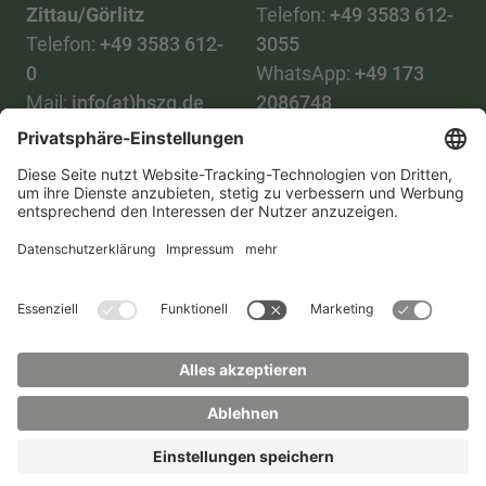
Zittau/Görlitz
Telefon:
+49 3583 612-
Telefon:
+49 3583 612-
3055
0
WhatsApp:
+49 173
Mail:
info(at)hszg.de
2086748
Mail:
stud.info(at)hszg.de
Alle Studiengänge
Datenschutz
Transparenzgesetz
Kontakt
Lageplan
Impressum
Barrierefreiheit
Presse