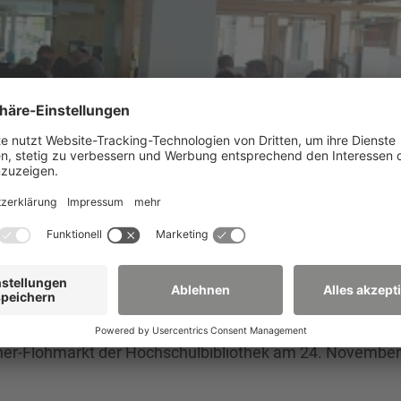
Buecherfloh
cher-Flohmarkt der Hochschulbibliothek am 24. Novembe