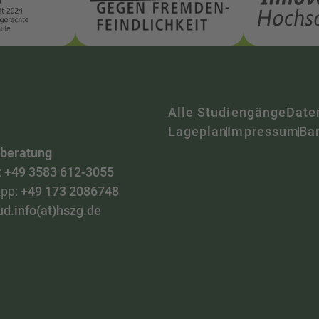
Alle Studiengänge
Date
Lageplan
Impressum
Bar
nberatung
:
+49 3583 612-3055
pp:
+49 173 2086748
ud.info(at)hszg.de