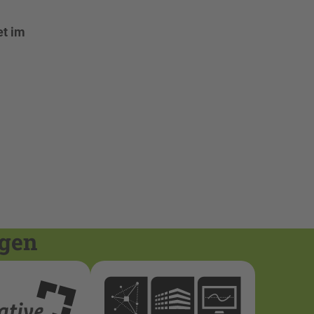
et im
ngen