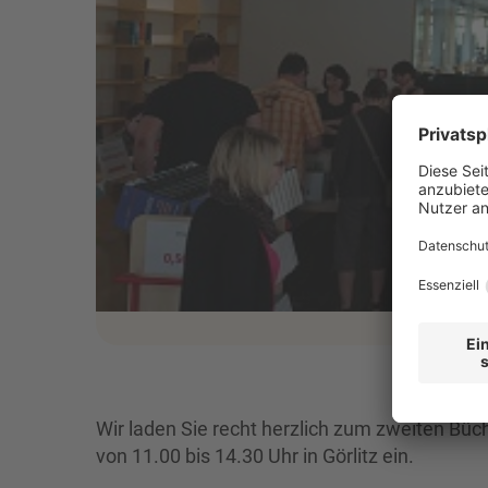
Wir laden Sie recht herzlich zum zweiten Bü
von 11.00 bis 14.30 Uhr in Görlitz ein.