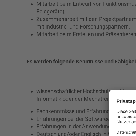
Mitarbeit beim Entwurf von Funktionsmust
Feldgeräte),
Zusammenarbeit mit den Projektpartnern
mit Industrie- und Forschungspartnern,
Mitarbeit beim Erstellen und Präsentiere
Es werden folgende Kenntnisse und Fähigkei
wissenschaftlicher Hochschulabschluss v
Informatik oder der Mechatronik,
Fachkenntnisse und Erfahrungen auf dem
Erfahrungen bei der Softwareentwicklun
Erfahrungen in der Anwendung von Embe
Deutsch und/oder Englisch in Wort und Sc