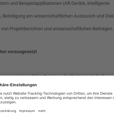
ern und Beispielapplikationen (AR-Geräte, intelligente
, Beteiligung am wissenschaftlichen Austausch und Disk
n von Projektberichten und wissenschaftlichen Beiträgen.
ten vorausgesetzt
orzugsweise auf den Gebieten der Elektrotechnik, der
 Gebiet der Eingebetteten Systeme,
g in C/C++ bzw. anderen Hochsprachen,
dded Entwicklungs­um­gebungen,
hrift (B2), Projektsprache Deutsch,