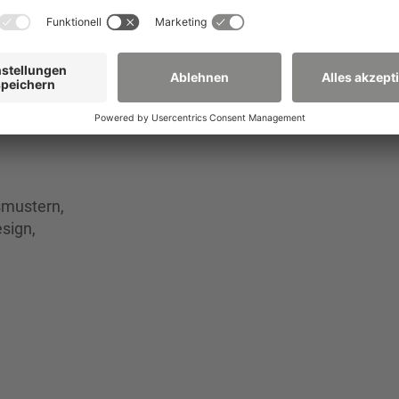
Kompetenzen.
smustern,
sign,