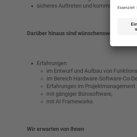
sicheres Auftreten und kommunikative 
Darüber hinaus sind wünschenswert
Erfahrungen
im Entwurf und Aufbau von Funktion
im Bereich Hardware-Software-Co-De
Erfahrungen im Projektmanagement
mit gängiger Bürosoftware,
mit AI Frameworks.
Wir erwarten von Ihnen