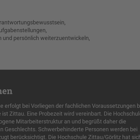
erantwortungsbewusstsein,
ufgabenstellungen,
ch und persönlich weiterzuentwickeln,
nen
te erfolgt bei Vorliegen der fachlichen Voraussetzungen b
te ist Zittau. Eine Probezeit wird vereinbart. Die Hochschu
wogene Mitarbeiterstruktur an und begrüßt daher die
n Geschlechts. Schwerbehinderte Personen werden bei
ugt berücksichtigt. Die Hochschule Zittau/Görlitz hat sic