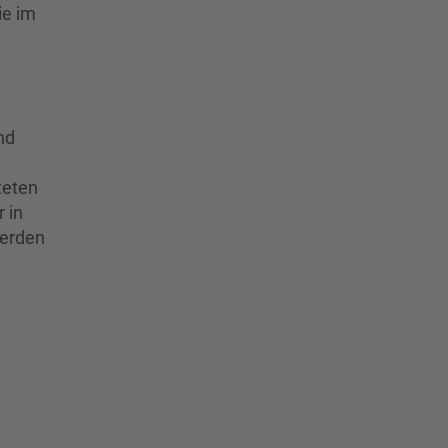
ie im
nd
teten
 in
werden