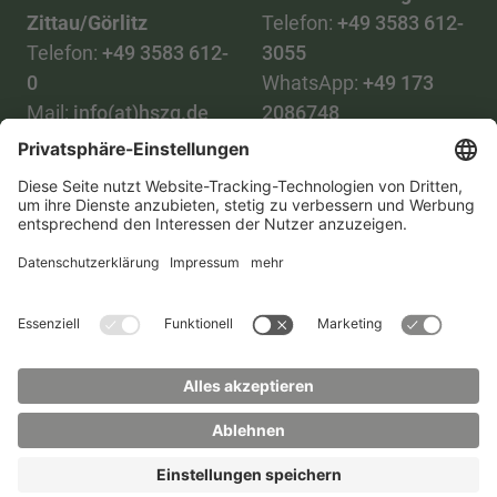
Zittau/Görlitz
Telefon:
+49 3583 612-
Telefon:
+49 3583 612-
3055
0
WhatsApp:
+49 173
Mail:
info(at)hszg.de
2086748
Mail:
stud.info(at)hszg.de
Alle Studiengänge
Datenschutz
Transparenzgesetz
Kontakt
Lageplan
Impressum
Barrierefreiheit
Presse