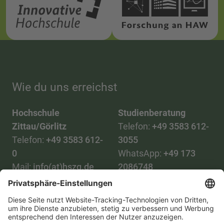
Wie du uns erreichst
Hochschule
Studienberatung
Zittau/Görlitz
Telefon:
+49 3583 612-
Telefon:
+49 3583 612-
3055
0
WhatsApp:
+49 173
Mail:
info(at)hszg.de
2086748
Mail:
stud.info(at)hszg.de