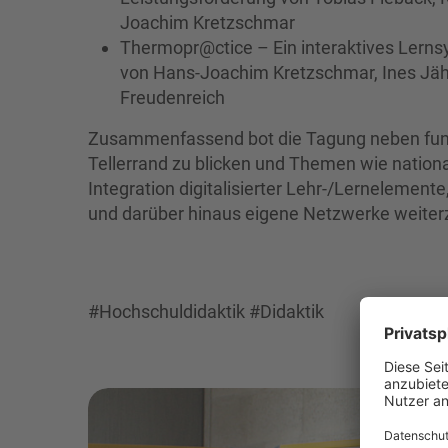
Joachim Kretzschmar
Thermopr@ctice – Ein interaktives Ler
von Hans-Joachim Kretzschmar, Ines Jäh
Freudenreich
Zusammenfassend bot die Tagung neben fundi
Tellerrand zu blicken und Themen wie nationa
Integration digitalisierter Lehr-/Lernelement
und darüber hinaus eigene Netzwerke weiter
#Hochschuldidaktik #Didaktik