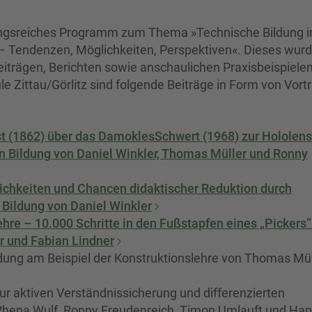
ungsreiches Programm zum Thema »Technische Bildung 
 – Tendenzen, Möglichkeiten, Perspektiven«. Dieses wur
iträgen, Berichten sowie anschaulichen Praxisbeispiele
e Zittau/Görlitz sind folgende Beiträge in Form von Vort
t (1862) über das DamoklesSchwert (1968) zur Hololens
n Bildung von Daniel Winkler, Thomas Müller und Ronny
chkeiten und Chancen didaktischer Reduktion durch
 Bildung von Daniel Winkler
hre – 10.000 Schritte in den Fußstapfen eines „Pickers“
r und Fabian Lindner
ldung am Beispiel der Konstruktionslehre von Thomas Mül
r aktiven Verständnissicherung und differenzierten
Rhena Wulf, Ronny Freudenreich, Timon Umlauft und Han