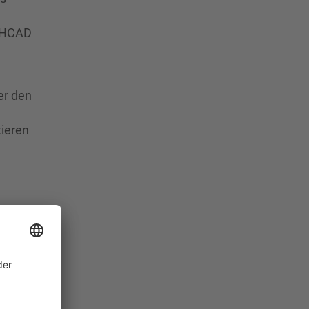
ATHCAD
er den
tieren