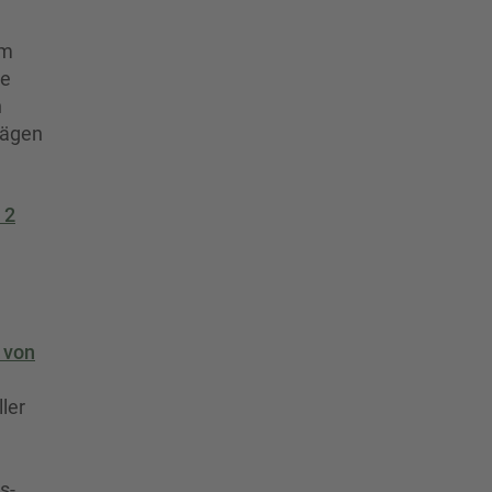
im
de
n
rägen
 2
 von
ler
s-