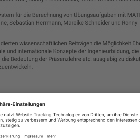
nsystem für die Berechnung von Übungsaufgaben mit M
ne, Sebastian Herrmann, Mareike Schneider und Ronny
erten wissenschaftlichen Beiträgen die Möglichkeit üb
le und internationale Konzepte der Ingenieurbildung, die
e, die Bedeutung der Präsenzlehre etc. ausgiebig zu disku
zuentwickeln.