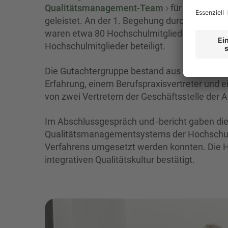
Qualitätsmanagement-Team
für Studium un
geleistet. An der 1. Begehung durch eine Gu
waren etwa 80 Hochschulmitglieder, an der 2
Hochschulmitglieder beteiligt.
Die Gutachtergruppe bestand aus drei externe
Erfahrung, einem Berufspraxisvertreter und ei
von zwei Vertretern der Geschäftsstelle der AS
Im Abschlussgespräch und -bericht gaben die
Qualitätsmanagementsystems der Hochschule,
Verfahrens umgesetzt werden konnten. Die HS
integrativen Qualitätskultur bestätigt.