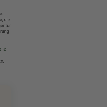
e.
e, die
gentur
erung
at
e,