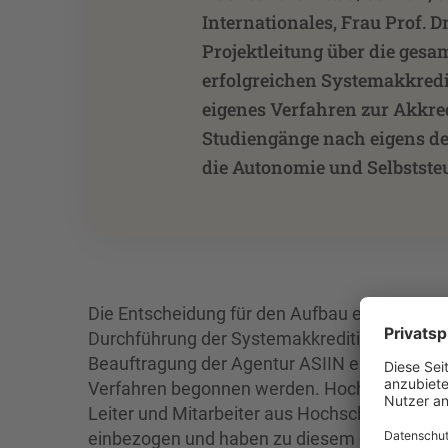
Internationales, Frau Prof. Dr
Projektleitung über die gesam
erfolgreichen Systemakkredit
eigenes Verfahren zur Akkred
Studiengänge nach eigens de
die Autonomie und Selbstste
Die Entscheidung für den Aufbau eines akkr
Durchführung der Systemakkreditierung traf d
Beauftragung der Agentur ASIIN e. V. erfolg
Verfahren begonnen werden. Hochschulmitglie
Leiter und Mitarbeiter aus Hochschulverwalt
einbezogen und haben zu diesem großartigen