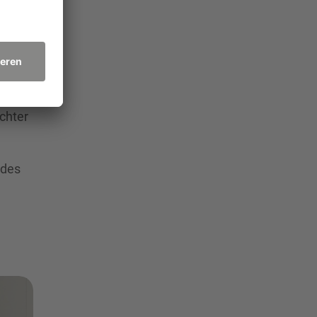
Arbeit
au
. 30
chter
 des