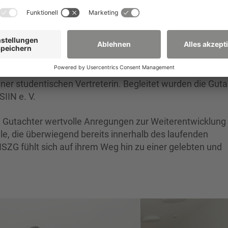
d Lehre an unserer Hochschule hat eine hervorragende 
tachtergruppe vom ASIIN e. V. am Hochschulstandort Zitt
. Begehung am Hochschulstandort Görlitz noch einmal ca
n Hochschullehrern mit Leitungs- bzw. internationaler
ner studentischen Vertreterin. Begleitet wurden die Guta
IIN e. V.
 Gutachter wertvolle Anregungen zur Weiterentwicklung
 die überwiegend bereits innerhalb des laufenden
ZG fühlt sich auf ihrem Weg hin zu einer gelebten und