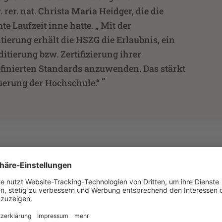
. rer. nat. Christa Maria Heidger, die die
te Laufzeit inne hatte. „ Mit der
ierung erhält die HSZG die Erlaubnis, ein
itierung bzw. Zertifizierung ihrer
finierten Standards anzuwenden. Das stärkt
”
uerung der Hochschule.“
editierungsfähigen Qualitätsmanagementsystems und zur
ie Hochschulleitung bereits im Juli 2016. Die Auswahl u
ten dann im Herbst 2017. Somit konnte mit dem mehrstuf
der aus allen Bereichen (Hochschul- und Fakultätsleitu
ung und zentralen Einrichtungen, Studierende) der HSZG
 Erfolg beigetragen. Insbesondere das