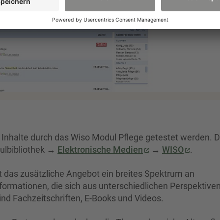
 Inhalte durch das Wiso Modul Pflege getestet werden. D
hulbibliothek →
Elektronische Medien
→
WISO
.
 das zusätzliche Angebot ein breites Spektrum an
rmationen, die sich aus unterschiedlichen Perspektiven
nd Fachzeitschriften, E-Books und Videos.