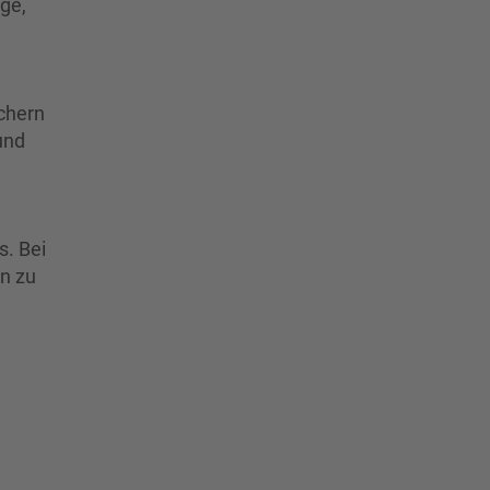
ge,
g
üchern
und
s. Bei
in zu