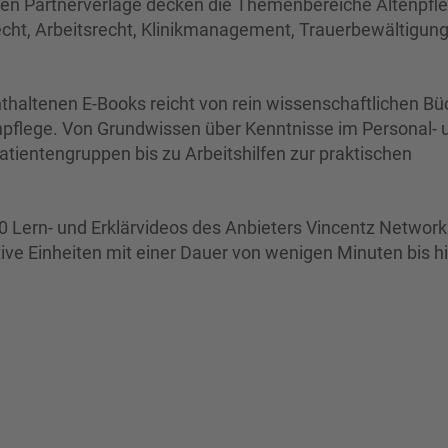
ten Partnerverlage decken die Themenbereiche Altenpfle
t, Arbeitsrecht, Klinikmanagement, Trauerbewältigun
thaltenen E-Books reicht von rein wissenschaftlichen B
tenpflege. Von Grundwissen über Kenntnisse im Personal- 
tientengruppen bis zu Arbeitshilfen zur praktischen
 Lern- und Erklärvideos des Anbieters Vincentz Network
ive Einheiten mit einer Dauer von wenigen Minuten bis h