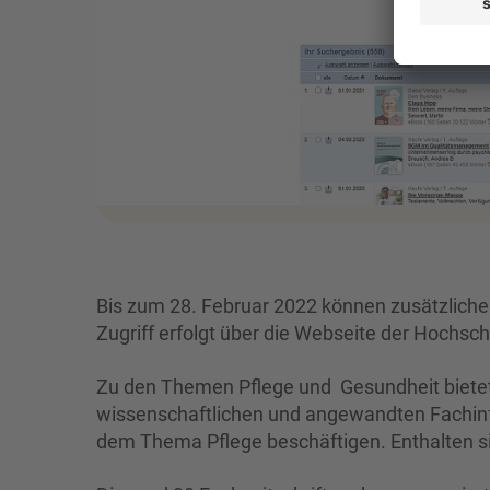
Bis zum 28. Februar 2022 können zusätzliche
Zugriff erfolgt über die Webseite der Hochsc
Zu den Themen Pflege und Gesundheit bietet
wissenschaftlichen und angewandten Fachinfo
dem Thema Pflege beschäftigen. Enthalten si