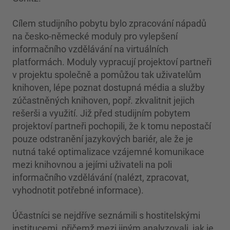
Cílem studijního pobytu bylo zpracování nápadů
na česko-německé moduly pro vylepšení
informačního vzdělávání na virtuálních
platformách. Moduly vypracují projektoví partneři
v projektu společně a pomůžou tak uživatelům
knihoven, lépe poznat dostupná média a služby
zúčastněných knihoven, popř. zkvalitnit jejich
rešerši a využití. Již před studijním pobytem
projektoví partneři pochopili, že k tomu nepostačí
pouze odstranění jazykových bariér, ale že je
nutná také optimalizace vzájemné komunikace
mezi knihovnou a jejími uživateli na poli
informačního vzdělávání (nalézt, zpracovat,
vyhodnotit potřebné informace).
Účastníci se nejdříve seznámili s hostitelskými
institucemi, přičemž mezi jiným analyzovali, jak je