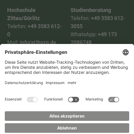
Hochschule
Studienberatung
Zittau/Görlitz
Telefon:
+49 3583 612-
Telefon:
+49 3583 612-
3055
0
WhatsApp:
+49 173
Mail:
info(at)hszg.de
2086748
Mail:
stud.info(at)hszg.de
Alle Studiengänge
Datenschutz
Transparenzgesetz
Kontakt
Lageplan
Impressum
Barrierefreiheit
Presse