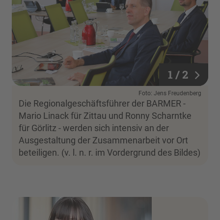
1 / 2
1 / 2
Foto: Jens Freudenberg
Die Regionalgeschäftsführer der BARMER -
Mario Linack für Zittau und Ronny Scharntke
für Görlitz - werden sich intensiv an der
Ausgestaltung der Zusammenarbeit vor Ort
beteiligen. (v. l. n. r. im Vordergrund des Bildes)