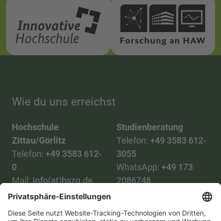
Wie du uns erreichst
Hochschule
Studienberatung
Zittau/Görlitz
Telefon:
+49 3583 612-
Telefon:
+49 3583 612-
3055
0
WhatsApp:
+49 173
Mail:
info(at)hszg.de
2086748
Mail:
stud.info(at)hszg.de