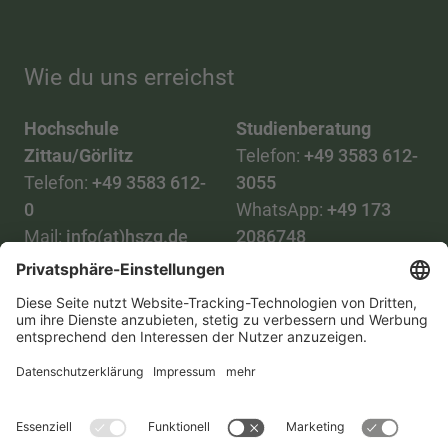
Wie du uns erreichst
Hochschule
Studienberatung
Zittau/Görlitz
Telefon:
+49 3583 612-
Telefon:
+49 3583 612-
3055
0
WhatsApp:
+49 173
Mail:
info(at)hszg.de
2086748
Mail:
stud.info(at)hszg.de
Alle Studiengänge
Datenschutz
Transparenzgesetz
Kontakt
Lageplan
Impressum
Barrierefreiheit
Presse