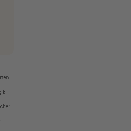
rten
r
ik.
scher
n