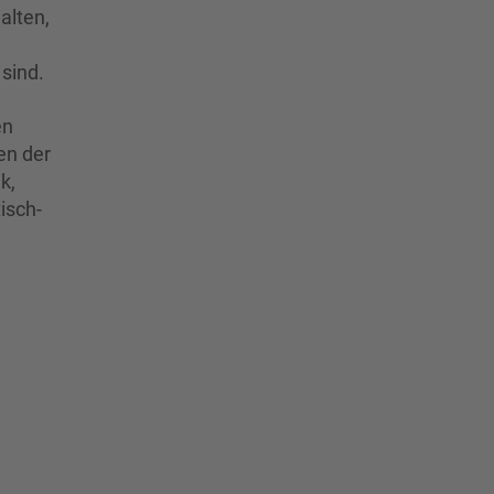
alten,
sind.
en
en der
k,
isch-