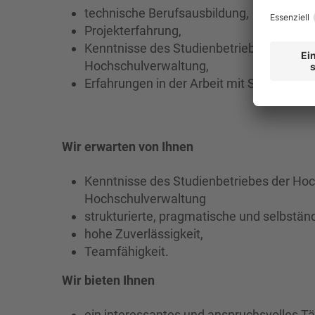
technische Berufsausbildung,
Projekterfahrung,
Kenntnisse des Studienbetriebes der Hoc
Hochschulverwaltung,
Erfahrungen in der Arbeit mit Studierende
Wir erwarten von Ihnen
Kenntnisse des Studienbetriebes der Hoc
Hochschulverwaltung
strukturierte, pragmatische und selbstän
hohe Zuverlässigkeit,
Teamfähigkeit.
Wir bieten Ihnen
ein interessantes und anspruchsvolles Tät