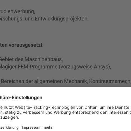
Studienwerbung,
Forschungs- und Entwicklungsprojekten.
ten vorausgesetzt
Gebiet des Maschinenbaus,
lägiger FEM-Programme (vorzugsweise Ansys),
 Bereichen der allgemeinen Mechanik, Kontinuumsmech