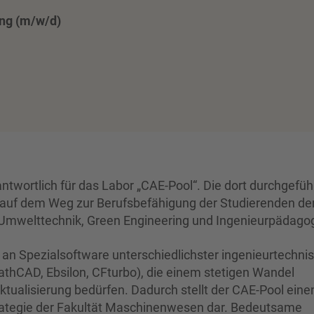
ing (m/w/d)
ntwortlich für das Labor „CAE-Pool“. Die dort durchgefüh
auf dem Weg zur Berufsbefähigung der Studierenden de
 Umwelttechnik, Green Engineering und Ingenieurpädagog
 an Spezialsoftware unterschiedlichster ingenieurtechni
thCAD, Ebsilon, CFturbo), die einem stetigen Wandel
tualisierung bedürfen. Dadurch stellt der CAE-Pool eine
trategie der Fakultät Maschinenwesen dar. Bedeutsame