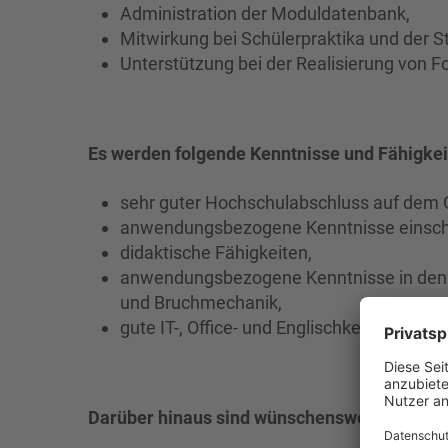
Administration der Moduldatenbank,
Mitwirkung bei Schülerpraktika und der 
Unterstützung bei der Realisierung von 
Es werden folgende Kenntnisse und Fähigkei
sehr guter Hochschulabschluss auf dem 
anwendungsbezogene Kenntnisse einsch
didaktische Fähigkeiten,
anwendungsbezogene Kenntnisse in den
und Bruchmechanik,
gute IT-, Office- und Englischkenntnisse.
Darüber hinaus sind wünschenswert