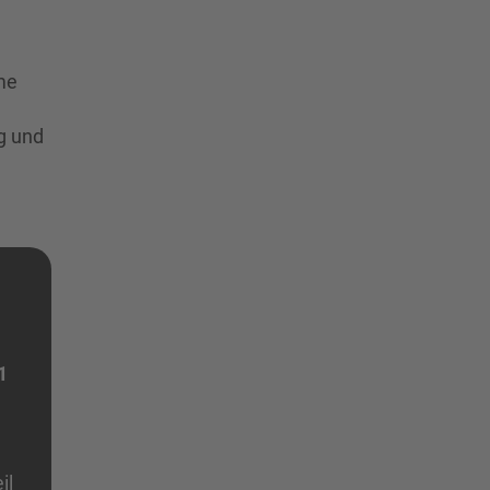
me
g und
1
g
il