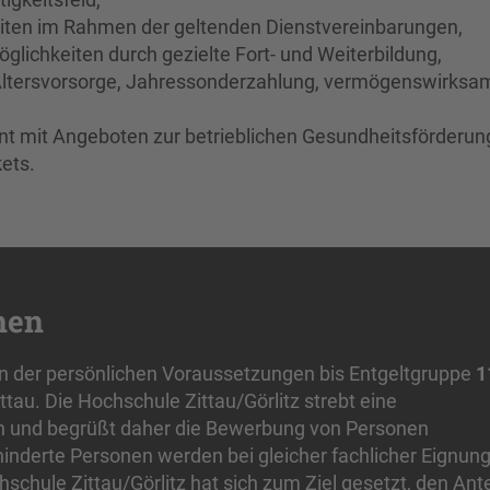
zeiten im Rahmen der geltenden Dienstvereinbarungen,
glichkeiten durch gezielte Fort- und Weiterbildung,
he Altersvorsorge, Jahressonderzahlung, vermögenswirksa
t mit Angeboten zur betrieblichen Gesundheitsförderun
ets.
nen
gen der persönlichen Voraussetzungen bis Entgeltgruppe
1
Zittau. Die Hochschule Zittau/Görlitz strebt eine
n und begrüßt daher die Bewerbung von Personen
inderte Personen werden bei gleicher fachlicher Eignun
schule Zittau/Görlitz hat sich zum Ziel gesetzt, den Ante