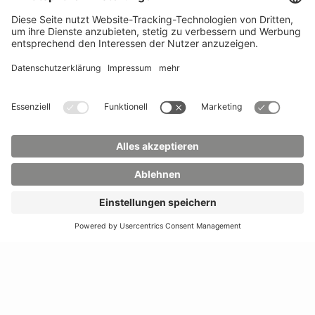
Zittau/Görlitz
Telefon:
+49 3583 612-
Telefon:
+49 3583 612-
3055
0
WhatsApp:
+49 173
Mail:
info(at)hszg.de
2086748
Mail:
stud.info(at)hszg.de
Alle Studiengänge
Datenschutz
Transparenzgesetz
Kontakt
Lageplan
Impressum
Barrierefreiheit
Presse