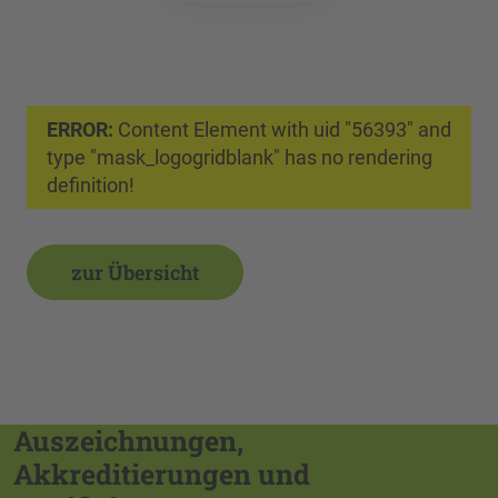
ERROR:
Content Element with uid "56393" and
type "mask_logogridblank" has no rendering
definition!
zur Übersicht
Auszeichnungen,
Akkreditierungen und