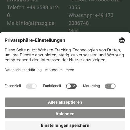
Telefon:
+49 3583 612-
3055
0
WhatsApp:
+49 173
Mail:
info(at)hszg.de
2086748
Mail:
stud.info(at)hszg.de
Alle Studiengänge
Datenschutz
Transparenzgesetz
Kontakt
Lageplan
Impressum
Barrierefreiheit
Presse