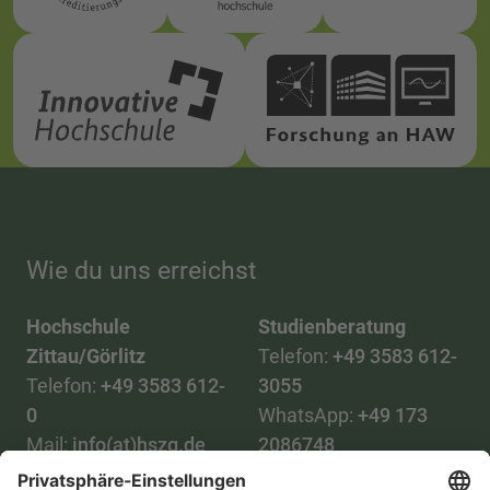
Wie du uns erreichst
Hochschule
Studienberatung
Zittau/Görlitz
Telefon:
+49 3583 612-
Telefon:
+49 3583 612-
3055
0
WhatsApp:
+49 173
Mail:
info(at)hszg.de
2086748
Mail: