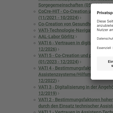
Sorgegemeinschaften (05/2022 - 12
CoCre-HIT - Co-Creation und nachhalt
(11/2021 - 10/2024)
Co-Creation von Gesundheits- u. Ass
VATI-Technologie-Navigator
AAL-Labor Görlitz
VATI 6 - Vertrauen in digitale Alltag
12/2026)
VATI 5 - Co-Creation und partizipat
(01/2023 - 12/2024)
VATI 4 - Bestimmungsfaktoren der erf
Assistenzsysteme/Hilfsmittel in die
12/2022)
VATI 3 - Digitalisierung in der Ange
12/2019)
VATI 2 - Bestimmungsfaktoren hoher 
durch den Einsatz technischer Assis
VATI 1 - Vertrauen in Assistenz-Tech