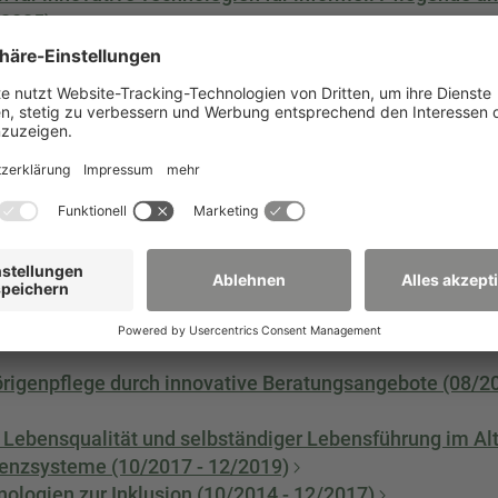
/2025)
ige Partizipation in der Entwicklung hybrider Gesundhei
istenztechnologien für ältere Menschen (09 - 02/2022)
sbegleiter zur Reduzierung von Einsamkeit im Alter (05/2
ive Entwicklung von Gesundheits- und Assistenztechnolo
olgreichen Integration digitaler
 Unterstützungsnetzwerke älterer Menschen (01/2020 -
hörigenpflege durch innovative Beratungsangebote (08/2
Lebensqualität und selbständiger Lebensführung im Al
tenzsysteme (10/2017 - 12/2019)
nologien zur Inklusion (10/2014 - 12/2017)