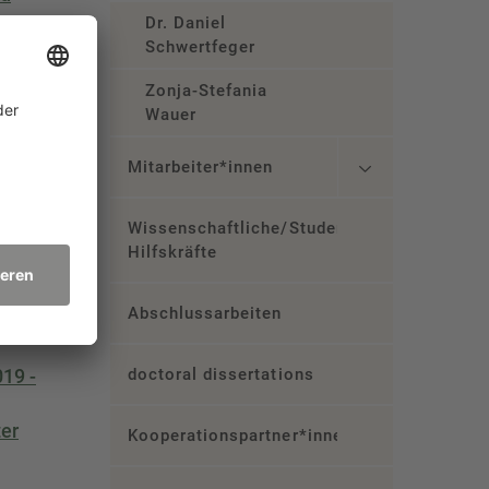
Dr. Daniel
ts-IT
Schwertfeger
Zonja-Stefania
Wauer
Mitarbeiter*innen
023 -
Wissenschaftliche/Studentische
gien
Hilfskräfte
Abschlussarbeiten
019 -
doctoral dissertations
ter
Kooperationspartner*innen