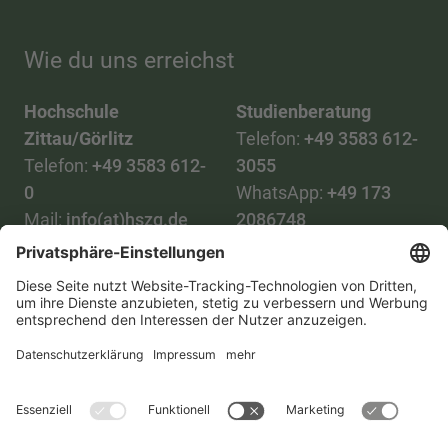
Wie du uns erreichst
Hochschule
Studienberatung
Zittau/Görlitz
Telefon:
+49 3583 612-
Telefon:
+49 3583 612-
3055
0
WhatsApp:
+49 173
Mail:
info(at)hszg.de
2086748
Mail:
stud.info(at)hszg.de
Alle Studiengänge
Datenschutz
Transparenzgesetz
Kontakt
Lageplan
Impressum
Barrierefreiheit
Presse