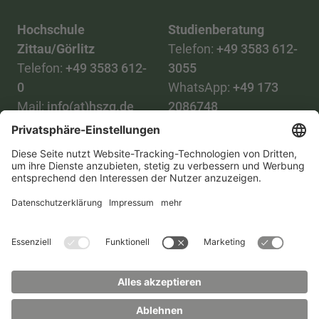
Hochschule
Studienberatung
Zittau/Görlitz
Telefon:
+49 3583 612-
Telefon:
+49 3583 612-
3055
0
WhatsApp:
+49 173
Mail:
info(at)hszg.de
2086748
Mail:
stud.info(at)hszg.de
Alle Studiengänge
Datenschutz
Transparenzgesetz
Kontakt
Lageplan
Impressum
Barrierefreiheit
Presse