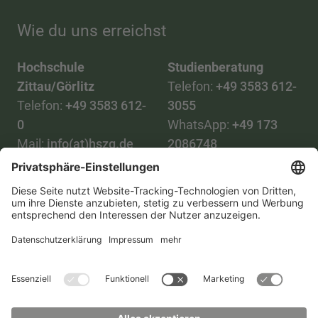
Wie du uns erreichst
Hochschule
Studienberatung
Zittau/Görlitz
Telefon:
+49 3583 612-
Telefon:
+49 3583 612-
3055
0
WhatsApp:
+49 173
Mail:
info(at)hszg.de
2086748
Mail:
stud.info(at)hszg.de
Alle Studiengänge
Datenschutz
Transparenzgesetz
Kontakt
Lageplan
Impressum
Barrierefreiheit
Presse