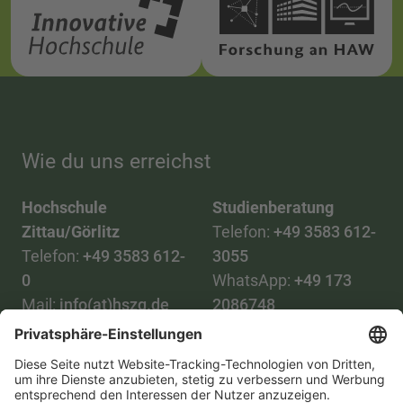
Wie du uns erreichst
Hochschule
Studienberatung
Zittau/Görlitz
Telefon:
+49 3583 612-
Telefon:
+49 3583 612-
3055
0
WhatsApp:
+49 173
Mail:
info(at)hszg.de
2086748
Mail:
stud.info(at)hszg.de