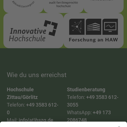
Wie du uns erreichst
Hochschule
Studienberatung
Zittau/Görlitz
Telefon:
+49 3583 612-
Telefon:
+49 3583 612-
3055
0
WhatsApp:
+49 173
Mail:
info(at)hszg.de
2086748