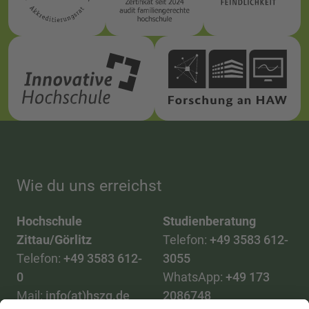
Wie du uns erreichst
Hochschule
Studienberatung
Zittau/Görlitz
Telefon:
+49 3583 612-
Telefon:
+49 3583 612-
3055
0
WhatsApp:
+49 173
Mail:
info(at)hszg.de
2086748