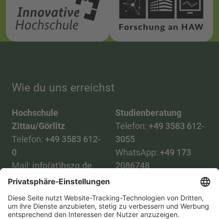
Wie du uns erreichst
Hochschule
Studienberatung
Zittau/Görlitz
Telefon:
+49 3583 612-
Telefon:
+49 3583 612-
3055
0
WhatsApp:
+49 173
Mail:
info(at)hszg.de
2086748
Mail:
stud.info(at)hszg.de