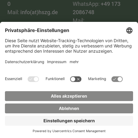
0
WhatsApp:
+49 173
Mail:
info(at)hszg.de
2086748
Mail:
stud.info(at)hszg.de
Alle Studiengänge
Datenschutz
Transparenzgesetz
Kontakt
Lageplan
Impressum
Barrierefreiheit
Presse