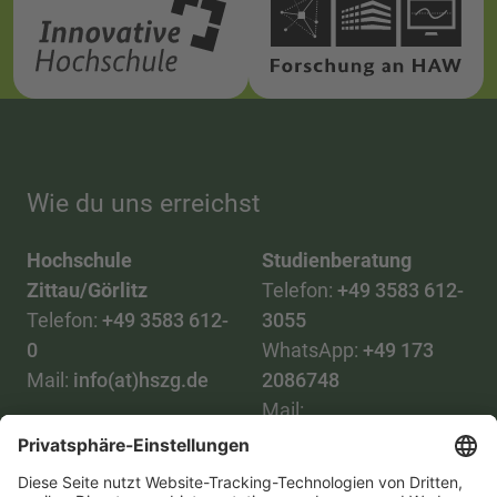
Wie du uns erreichst
Hochschule
Studienberatung
Zittau/Görlitz
Telefon:
+49 3583 612-
Telefon:
+49 3583 612-
3055
0
WhatsApp:
+49 173
Mail:
info(at)hszg.de
2086748
Mail:
stud.info(at)hszg.de