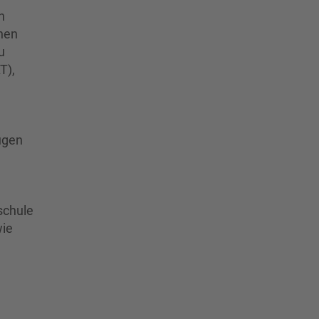
n
nen
u
T),
ugen
schule
wie