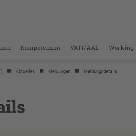
onen
Kompetenzen
VATI/AAL
Working 
T)
Aktuelles
Meldungen
Meldungsdetails
ils