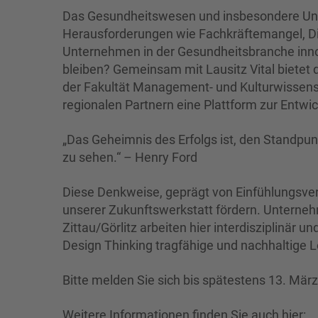
Das Gesundheitswesen und insbesondere Unt
Herausforderungen wie Fachkräftemangel, D
Unternehmen in der Gesundheitsbranche innov
bleiben? Gemeinsam mit Lausitz Vital bietet da
der Fakultät Management- und Kulturwissensc
regionalen Partnern eine Plattform zur Entwi
„Das Geheimnis des Erfolgs ist, den Standpu
zu sehen.“ – Henry Ford
Diese Denkweise, geprägt von Einfühlungsve
unserer Zukunftswerkstatt fördern. Unterne
Zittau/Görlitz arbeiten hier interdisziplinä
Design Thinking tragfähige und nachhaltige 
Bitte melden Sie sich bis spätestens 13. Mär
Weitere Informationen finden Sie auch hier: