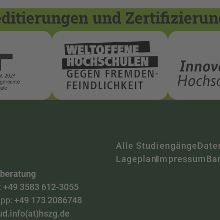
itierungen und Zertifizieru
Alle Studiengänge
Date
Lageplan
Impressum
Bar
nberatung
:
+49 3583 612-3055
pp:
+49 173 2086748
ud.info(at)hszg.de