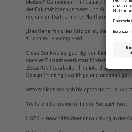
bleiben? Gemeinsam mit Lausitz Vital bietet da
der Fakultät Management- und Kulturwissensc
regionalen Partnern eine Plattform zur Entwi
„Das Geheimnis des Erfolgs ist, den Standpu
zu sehen.“ – Henry Ford
Diese Denkweise, geprägt von Einfühlungsve
unserer Zukunftswerkstatt fördern. Unterne
Zittau/Görlitz arbeiten hier interdisziplinä
Design Thinking tragfähige und nachhaltige 
Bitte melden Sie sich bis spätestens 13. Mär
Weitere Informationen finden Sie auch hier:
HSZG – Geschäftsideenentwicklung in der G