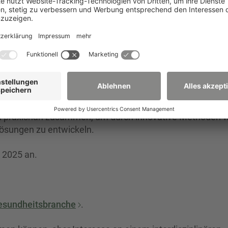
s Institut für Gesundheit, Altern, Arbeit und Technik (GA
haften der Hochschule Zittau/Görlitz sowie weiteren
cklung zukunftsfähiger Konzepte und Ideen.
nkt des anderen zu verstehen und die Dinge mit seinen A
rmögen und nutzerzentrierten Ansätzen, möchten wir in
hmen der Gesundheitsbranche und Studierende der Hoch
r und praxisnah zusammen, um durch innovative Methoden 
Lösungen zu entwickeln.
z 2025 an.
esundheitsbranche
.