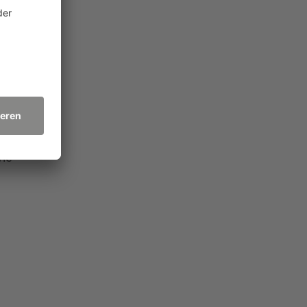
T),
ugen
schule
wie