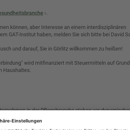
esundheitsbranche
.
hmen können, aber Interesse an einem interdisziplinären
em GAT-Institut haben, melden Sie sich bitte bei David S
usch und darauf, Sie in Görlitz willkommen zu heißen!
erbindung" wird mitfinanziert mit Steuermitteln auf Grun
n Haushaltes.
ernehmen in der Pflegebranche stehen vor dynamische
igitalisierung und dem demografischen Wandel. Wie kön
ative Lösungen entwickeln, um langfristig erfolgreich z