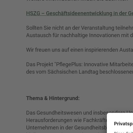
HSZG – Geschäftsideenentwicklung in der G
Sollten Sie nicht an der Veranstaltung teilne
Austausch für nachhaltige Innovationen mit d
Wir freuen uns auf einen inspirierenden Austa
Das Projekt "PflegePlus: Innovative Mitarbeit
des vom Sächsischen Landtag beschlossene
Thema & Hintergrund:
Das Gesundheitswesen und insbesondere Unt
Herausforderungen wie Fachkräftemangel, D
Unternehmen in der Gesundheitsbranche innov