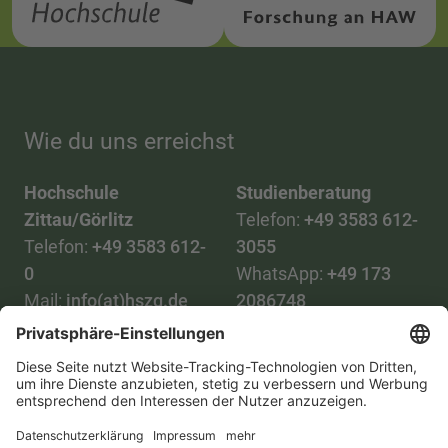
Wie du uns erreichst
Hochschule
Studienberatung
Zittau/Görlitz
Telefon:
+49 3583 612-
Telefon:
+49 3583 612-
3055
0
WhatsApp:
+49 173
Mail:
info(at)hszg.de
2086748
Mail:
stud.info(at)hszg.de
Alle Studiengänge
Datenschutz