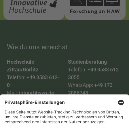
Wie du uns erreichst
Hochschule
Studienberatung
Zittau/Görlitz
Telefon:
+49 3583 612-
Telefon:
+49 3583 612-
3055
0
WhatsApp:
+49 173
Mail:
info(at)hszg.de
2086748
Mail:
stud.info(at)hszg.de