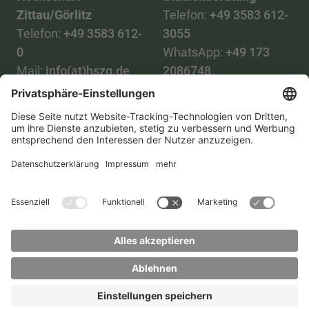
Zittau/Görlitz
Telefon:
+49 3583 612-
Telefon:
+49 3583 612-
3055
0
WhatsApp:
+49 173
Mail:
info(at)hszg.de
2086748
Mail:
stud.info(at)hszg.de
Alle Studiengänge
Datenschutz
Transparenzgesetz
Kontakt
Lageplan
Impressum
Barrierefreiheit
Presse