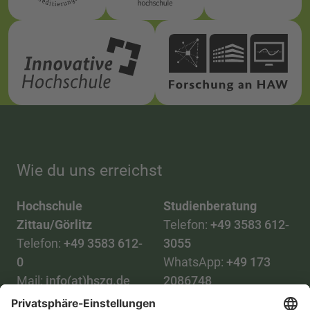
Wie du uns erreichst
Hochschule
Studienberatung
Zittau/Görlitz
Telefon:
+49 3583 612-
Telefon:
+49 3583 612-
3055
0
WhatsApp:
+49 173
Mail:
info(at)hszg.de
2086748
Mail: