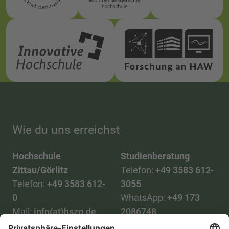
Wie du uns erreichst
Hochschule
Studienberatung
Zittau/Görlitz
Telefon:
+49 3583 612-
Telefon:
+49 3583 612-
3055
0
WhatsApp:
+49 173
Mail:
info(at)hszg.de
2086748
Mail: