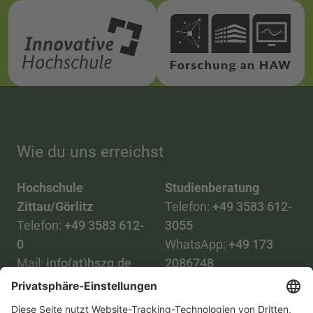
Wie du uns erreichst
Hochschule
Studienberatung
Zittau/Görlitz
Telefon:
+49 3583 612-
Telefon:
+49 3583 612-
3055
0
WhatsApp:
+49 173
Mail:
info(at)hszg.de
2086748
Mail:
stud.info(at)hszg.de