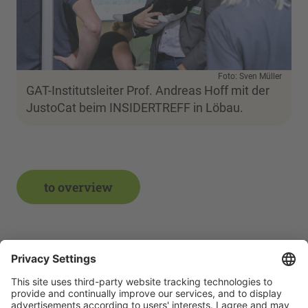
Foto: Sven Müller
GAT-Institutsleiter Prof. Andreas Hoff mit der
JustoCat beim INSIDERTREFF in Löbau.
to overview